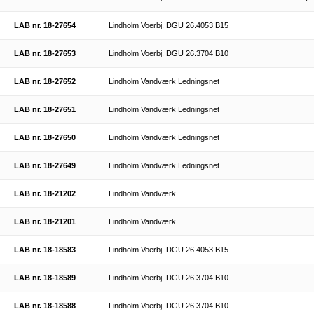
LAB nr. 18-27654
Lindholm Voerbj. DGU 26.4053 B15
LAB nr. 18-27653
Lindholm Voerbj. DGU 26.3704 B10
LAB nr. 18-27652
Lindholm Vandværk Ledningsnet
LAB nr. 18-27651
Lindholm Vandværk Ledningsnet
LAB nr. 18-27650
Lindholm Vandværk Ledningsnet
LAB nr. 18-27649
Lindholm Vandværk Ledningsnet
LAB nr. 18-21202
Lindholm Vandværk
LAB nr. 18-21201
Lindholm Vandværk
LAB nr. 18-18583
Lindholm Voerbj. DGU 26.4053 B15
LAB nr. 18-18589
Lindholm Voerbj. DGU 26.3704 B10
LAB nr. 18-18588
Lindholm Voerbj. DGU 26.3704 B10