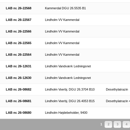
LAB nr. 26-22568
Kammerdal DGU 26.5535 B1
LAB nr. 26-22567
Lindholm VV Kammerdal
LAB nr. 26-22566
Lindholm VV Kammerdal
LAB nr. 26-22565
Lindholm VV Kammerdal
LAB nr. 26-22564
Lindholm VV Kammerdal
LAB nr. 26-12631
Lindholm Vandværk Ledningsnet
LAB nr. 26-12630
Lindholm Vandværk Ledningsnet
LAB nr. 26-08682
Lindholm Voerbj. DGU 26.3704 B10
Desethylatrazin
LAB nr. 26-08681
Lindholm Voerbj. DGU 26.4053 B15
Desethylatrazin
LAB nr. 26-08680
Lindholm Højdebeholder, 9400
1
2
3
4